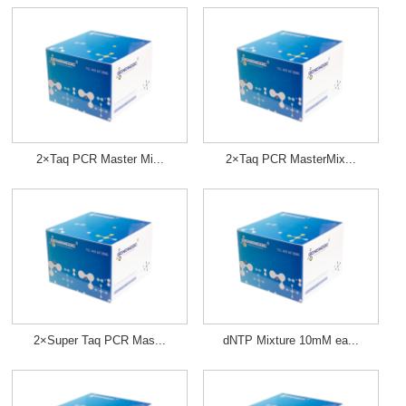
2×Taq PCR Master Mi...
2×Taq PCR MasterMix...
2×Super Taq PCR Mas...
dNTP Mixture 10mM ea...